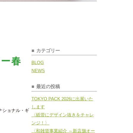
カテゴリー
ョー春
BLOG
NEWS
最近の投稿
TOKYO PACK 2026に出展いた
します
ーナショナル・ギ
〈紙管にデザイン抜きをチャレ
ンジ！〉
〈和雑貨事業紹介 ～新店舗オー