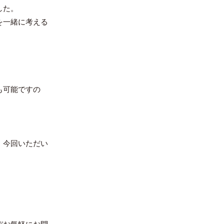
した。
を一緒に考える
も可能ですの
。今回いただい
。