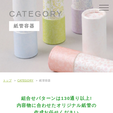
Skip
to
CATEGORY
content
紙管容器
トップ
CATEGORY
紙管容器
組合せパターンは130通り以上!
内容物に合わせたオリジナル紙管の
作成お任せください